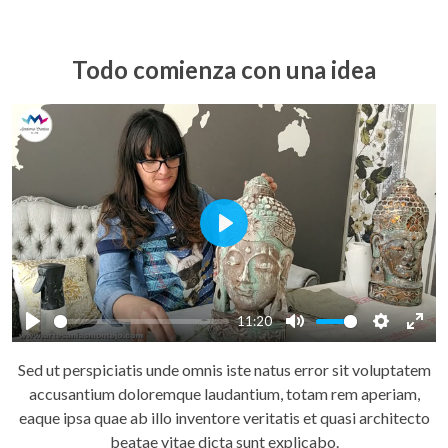
Todo comienza con una idea
Play
11:20
Play
Mute
Settings
Ente
Sed ut perspiciatis unde omnis iste natus error sit voluptatem
full
accusantium doloremque laudantium, totam rem aperiam,
eaque ipsa quae ab illo inventore veritatis et quasi architecto
beatae vitae dicta sunt explicabo.