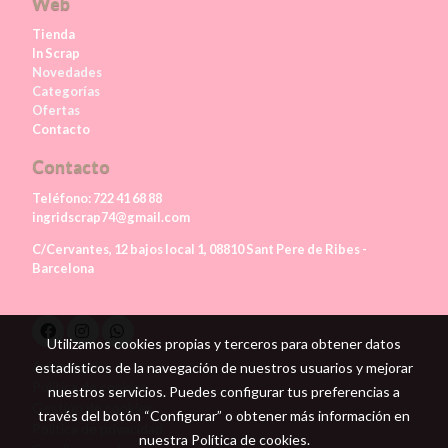
Web
Tienda
In Scrap
Novedades
Categorías
Ofertas
Contacto
Contacto
Teléfono:
722 41 68 88
ingridscrap74@gmail.com
C/Cervantes, 12 bajos local 1, 08810 Sant Pere de Ribes -
Barcelona
Utilizamos cookies propias y terceros para obtener datos
Aviso legal
estadísticos de la navegación de nuestros usuarios y mejorar
Política de cookies
nuestros servicios. Puedes configurar tus preferencias a
Gestión de cookies
través del botón “Configurar” o obtener más información en
Política de privacidad
nuestra
Política de cookies
.