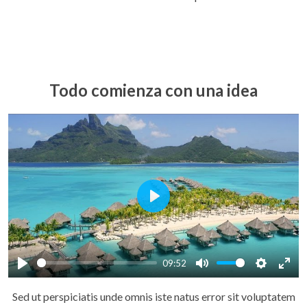
Todo comienza con una idea
Play
09:52
Play
Mute
Settings
Ente
Sed ut perspiciatis unde omnis iste natus error sit voluptatem
full