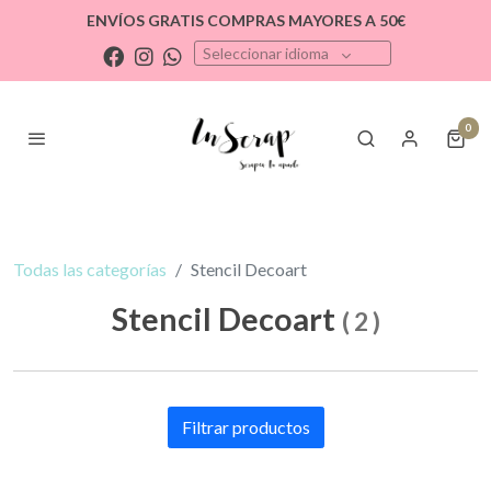
ENVÍOS GRATIS COMPRAS MAYORES A 50€
Seleccionar idioma
0
Todas las categorías
Stencil Decoart
Stencil Decoart
(
2
)
Filtrar productos