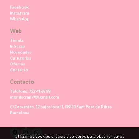
Facebook
Instagram
WharsApp
Web
Tienda
In Scrap
Novedades
Categorías
Ofertas
Contacto
Contacto
Teléfono:
722 41 68 88
ingridscrap74@gmail.com
C/Cervantes, 12 bajos local 1, 08810 Sant Pere de Ribes -
Barcelona
Utilizamos cookies propias y terceros para obtener datos