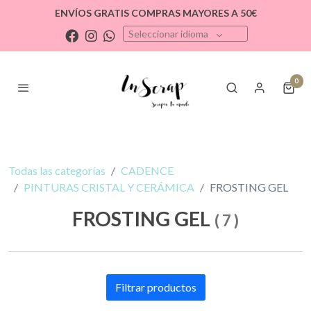
ENVÍOS GRATIS COMPRAS MAYORES A 50€
Seleccionar idioma
0
Todas las categorías
CADENCE
PINTURAS CRISTAL Y CERÁMICA
FROSTING GEL
FROSTING GEL
(
7
)
Filtrar productos