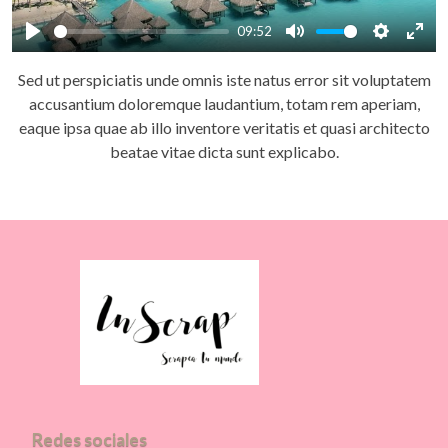
09:52
Play
Mute
Settings
Ente
Sed ut perspiciatis unde omnis iste natus error sit voluptatem
full
accusantium doloremque laudantium, totam rem aperiam,
eaque ipsa quae ab illo inventore veritatis et quasi architecto
beatae vitae dicta sunt explicabo.
Redes sociales