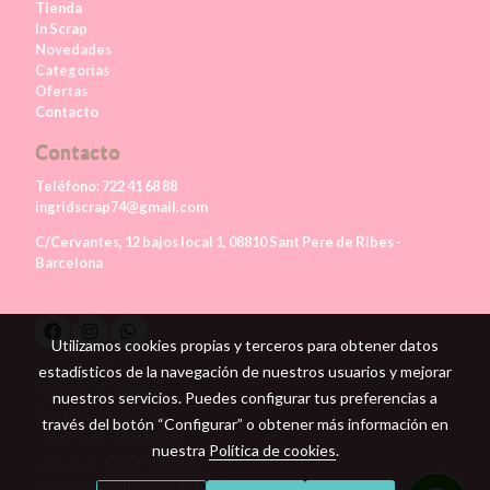
Tienda
In Scrap
Novedades
Categorías
Ofertas
Contacto
Contacto
Teléfono:
722 41 68 88
ingridscrap74@gmail.com
C/Cervantes, 12 bajos local 1, 08810 Sant Pere de Ribes -
Barcelona
Utilizamos cookies propias y terceros para obtener datos
Aviso legal
estadísticos de la navegación de nuestros usuarios y mejorar
Política de cookies
nuestros servicios. Puedes configurar tus preferencias a
Gestión de cookies
través del botón “Configurar” o obtener más información en
Política de privacidad
nuestra
Política de cookies
.
Condiciones de compra
Declaración de accesibilidad