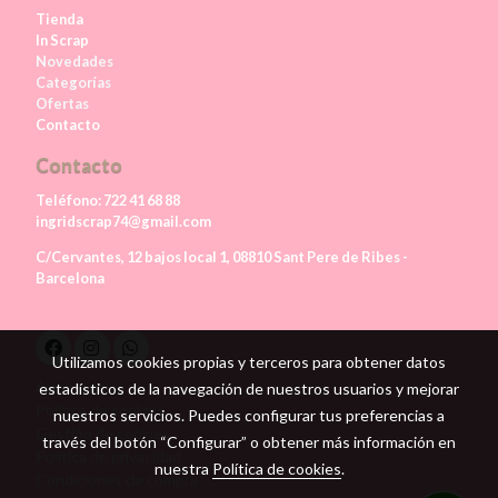
Tienda
In Scrap
Novedades
Categorías
Ofertas
Contacto
Contacto
Teléfono:
722 41 68 88
ingridscrap74@gmail.com
C/Cervantes, 12 bajos local 1, 08810 Sant Pere de Ribes -
Barcelona
Utilizamos cookies propias y terceros para obtener datos
Aviso legal
estadísticos de la navegación de nuestros usuarios y mejorar
Política de cookies
nuestros servicios. Puedes configurar tus preferencias a
Gestión de cookies
través del botón “Configurar” o obtener más información en
Política de privacidad
nuestra
Política de cookies
.
Condiciones de compra