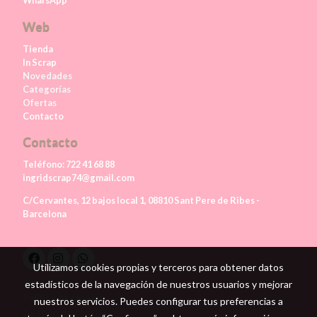
Web
Tienda
In Scrap
Novedades
Categorías
Ofertas
Contacto
Contacto
Teléfono:
722 41 68 88
ingridscrap74@gmail.com
C/Cervantes, 12 bajos local 1, 08810 Sant Pere de Ribes -
Barcelona
Utilizamos cookies propias y terceros para obtener datos
Aviso legal
estadísticos de la navegación de nuestros usuarios y mejorar
Política de cookies
nuestros servicios. Puedes configurar tus preferencias a
Gestión de cookies